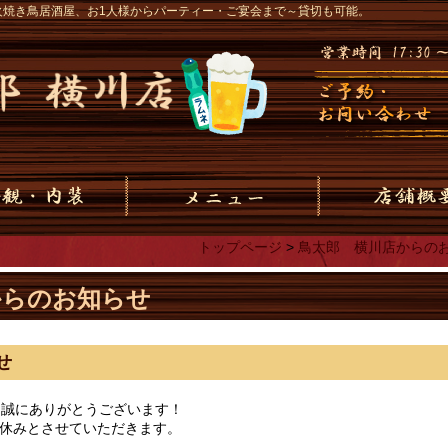
火焼き鳥居酒屋、お1人様からパーティー・ご宴会まで～貸切も可能。
トップページ
>
鳥太郎 横川店からの
からのお知らせ
せ
、誠にありがとうございます！
お休みとさせていただきます。