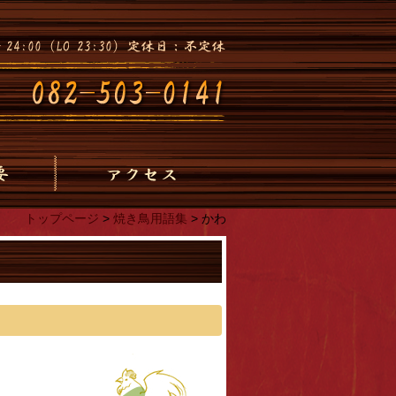
トップページ
>
焼き鳥用語集
>
かわ